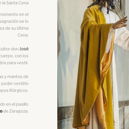
e la Santa Cena
 momento en el
nsagración se lo
sa de su última
Cena.
scultor don
José
 cuerpo, con los
dos para vestir.
as y mantos de
 poder vestirlo
os litúrgicos.
do en el pasillo
ro
de Zaragoza.