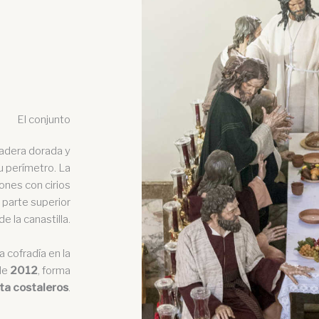
El conjunto
madera dorada y
su perímetro. La
ones con cirios
 parte superior
de la canastilla.
 cofradía en la
de
2012
, forma
ta costaleros
.