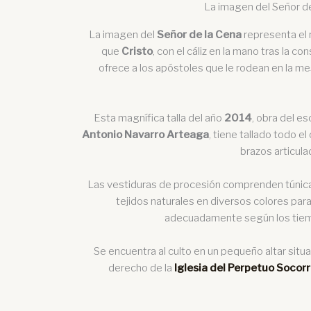
La imagen del Señor d
La imagen del
Señor de la Cena
representa el
que
Cristo
, con el cáliz en la mano tras la co
ofrece a los apóstoles que le rodean en la me
Esta magnífica talla del año
2014
, obra del e
Antonio Navarro Arteaga
, tiene tallado todo el
brazos articula
Las vestiduras de procesión comprenden túnic
tejidos naturales en diversos colores para
adecuadamente según los tiemp
Se encuentra al culto en un pequeño altar situa
derecho de la
Iglesia del Perpetuo Socor