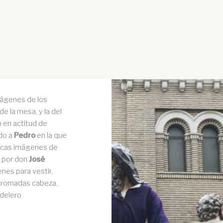
mágenes de los
e la mesa, y la del
ón en actitud de
ado a
Pedro
en la que
ficas imágenes de
7
por don
José
nes para vestir,
icromadas cabeza,
ndelero