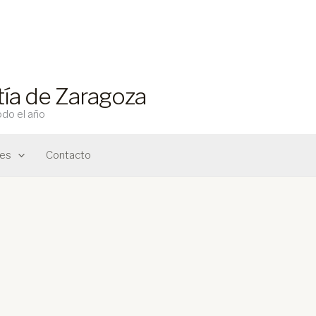
stía de Zaragoza
odo el año
nes
Contacto