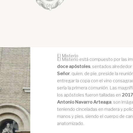
El Misterio
El Misterio está compuesto por las i
doce apóstoles
, sentados alrededor d
Señor
, quien, de pie, preside la reuni
entregar la copa con el vino consagr
sería la primera comunión. Las magní
los apóstoles fueron talladas en
201
Antonio Navarro Arteaga
; son imáge
teniendo cinceladas en madera y pol
manos y pies, siendo el cuerpo de ca
anatomizado.