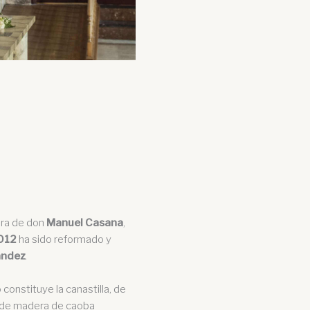
bra de don
Manuel Casana
,
012
ha sido reformado y
ández
.
constituye la canastilla, de
, de madera de caoba